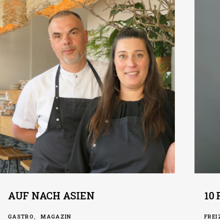
AUF NACH ASIEN
10 
GASTRO
MAGAZIN
FREI