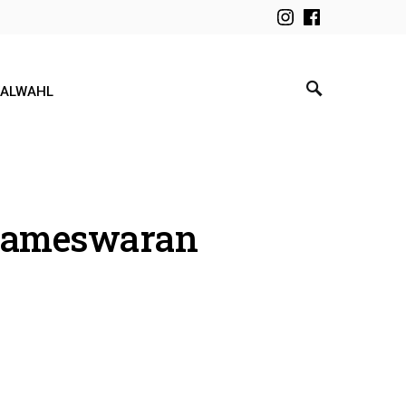
KALWAHL
arameswaran