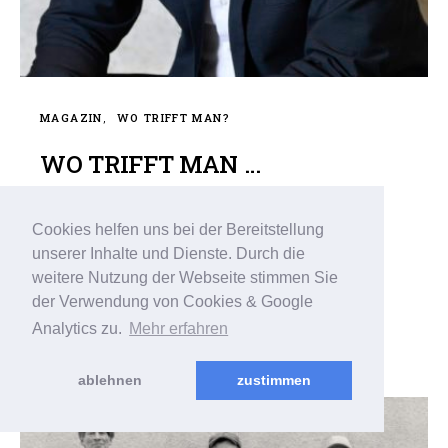
MAGAZIN
WO TRIFFT MAN?
WO TRIFFT MAN …
GM
22. JUNI 2023
Cookies helfen uns bei der Bereitstellung
Dr. Lars KrusePressesprecher der Hochschule
unserer Inhalte und Dienste. Durch die
Bielefeld (HSBI) Sehr empfehlen kann ich die
weitere Nutzung der Webseite stimmen Sie
„Cafeteria vom Studierendenwerk“ im HSBI-
der Verwendung von Cookies & Google
Hauptgebäude in…
Analytics zu.
Mehr erfahren
ablehnen
zustimmen