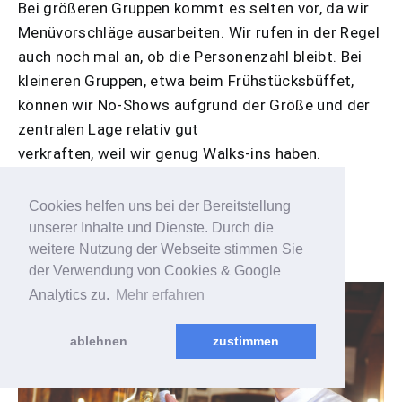
Bei größeren Gruppen kommt es selten vor, da wir
Menüvorschläge ausarbeiten. Wir rufen in der Regel
auch noch mal an, ob die Personenzahl bleibt. Bei
kleineren Gruppen, etwa beim Frühstücksbüffet,
können wir No-Shows aufgrund der Größe und der
zentralen Lage relativ gut
verkraften, weil wir genug Walks-ins haben.
Und sonst so?
Cookies helfen uns bei der Bereitstellung
Uns brennt gerade nichts unter den Nägeln.
unserer Inhalte und Dienste. Durch die
weitere Nutzung der Webseite stimmen Sie
Michael Niegisch, Restaurant Sparrenburg
der Verwendung von Cookies & Google
Analytics zu.
Mehr erfahren
ablehnen
zustimmen