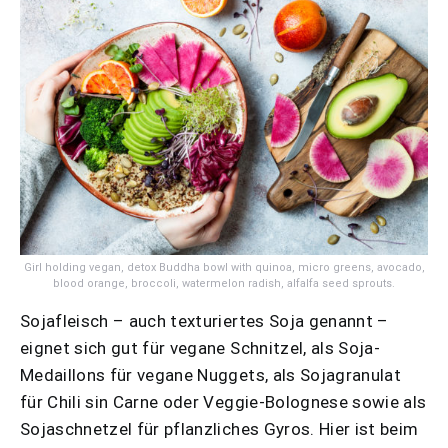
Girl holding vegan, detox Buddha bowl with quinoa, micro greens, avocado,
blood orange, broccoli, watermelon radish, alfalfa seed sprouts.
Sojafleisch – auch texturiertes Soja genannt –
eignet sich gut für vegane Schnitzel, als Soja-
Medaillons für vegane Nuggets, als Sojagranulat
für Chili sin Carne oder Veggie-Bolognese sowie als
Sojaschnetzel für pflanzliches Gyros. Hier ist beim