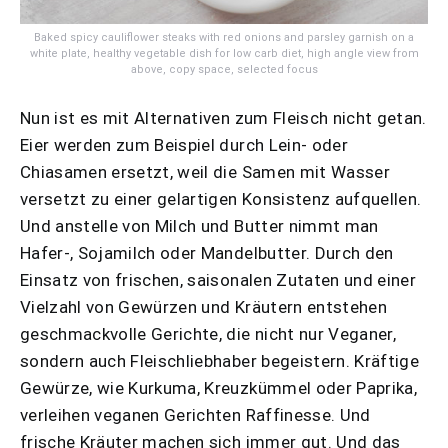
Baked spicy cauliflower steaks with red onions and parsley garnish on a
white plate, healthy vegetable dish for low carb diet, high angle view from
above, copy space, selected focus
Nun ist es mit Alternativen zum Fleisch nicht getan.
Eier werden zum Beispiel durch Lein- oder
Chiasamen ersetzt, weil die Samen mit Wasser
versetzt zu einer gelartigen Konsistenz aufquellen.
Und anstelle von Milch und Butter nimmt man
Hafer-, Sojamilch oder Mandelbutter. Durch den
Einsatz von frischen, saisonalen Zutaten und einer
Vielzahl von Gewürzen und Kräutern entstehen
geschmackvolle Gerichte, die nicht nur Veganer,
sondern auch Fleischliebhaber begeistern. Kräftige
Gewürze, wie Kurkuma, Kreuzkümmel oder Paprika,
verleihen veganen Gerichten Raffinesse. Und
frische Kräuter machen sich immer gut. Und das