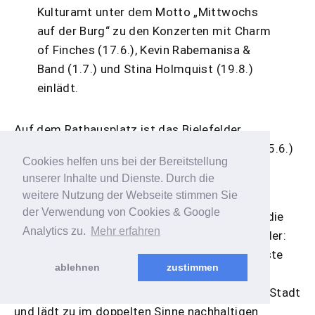
Kulturamt unter dem Motto „Mittwochs
auf der Burg“ zu den Konzerten mit Charm
of Finches (17.6.), Kevin Rabemanisa &
Band (1.7.) und Stina Holmquist (19.8.)
einlädt.
Auf dem Rathausplatz ist das Bielefelder
Sommertheater mit den Gruppen La Poesia (25.6.)
Cookies helfen uns bei der Bereitstellung
und The Funky Monkeys (15.8.) zu Gast.
unserer Inhalte und Dienste. Durch die
weitere Nutzung der Webseite stimmen Sie
Zu den Highlights des Kultursommers
der Verwendung von Cookies & Google
(
www.kulturamt-bielefeld.de
) zählt sicherlich die
Analytics zu.
Mehr erfahren
RadKulturTour. Am 6. September heißt es wieder:
rauf aufs Rad und rein ins Abenteuer. Die längste
ablehnen
zustimmen
Kulturbühne Bielefelds führt entlang einer 16
Kilometer langen Route durch den Norden der Stadt
und lädt zu im doppelten Sinne nachhaltigen