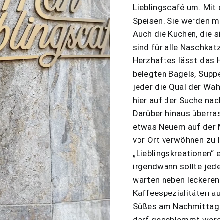
Lieblingscafé um. Mit
Speisen. Sie werden mi
Auch die Kuchen, die s
sind für alle Naschka
Herzhaftes lässt das H
belegten Bagels, Supp
jeder die Qual der Wa
hier auf der Suche nac
Darüber hinaus überra
etwas Neuem auf der Mi
vor Ort verwöhnen zu l
„Lieblingskreationen“ 
irgendwann sollte jede
warten neben leckere
Kaffeespezialitäten a
Süßes am Nachmittag d
darf geschlemmt werd